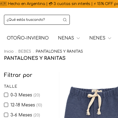
ina | 💳 3 cuotas sin interés | ⚡ 15% OFF por transferencia | 
OTOÑO-INVIERNO
NENAS
NENES
Inicio
.
BEBES
.
PANTALONES Y RANITAS
PANTALONES Y RANITAS
Filtrar por
TALLE
0-3 Meses
(20)
12-18 Meses
(10)
3-6 Meses
(20)