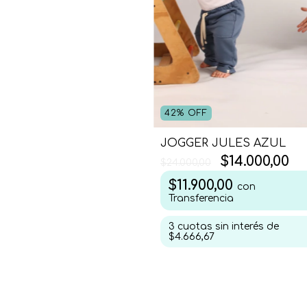
42
%
OFF
JOGGER JULES AZUL
$14.000,00
$24.000,00
$11.900,00
con
Transferencia
3
cuotas sin interés de
$4.666,67