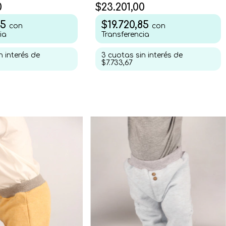
0
$23.201,00
85
$19.720,85
con
con
ia
Transferencia
n interés de
3
cuotas sin interés de
$7.733,67