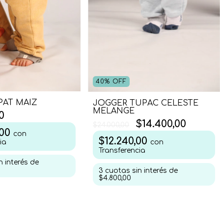
40
%
OFF
PAT MAIZ
JOGGER TUPAC CELESTE
MELANGE
0
$14.400,00
$24.000,00
,00
con
$12.240,00
con
ia
Transferencia
n interés de
3
cuotas sin interés de
$4.800,00