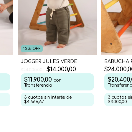
42
%
OFF
JOGGER JULES VERDE
BABUCHA 
$14.000,00
$24.000,0
$24.000,00
$11.900,00
$20.400
con
Transferencia
Transferenc
3
cuotas sin interés de
3
cuotas si
$4.666,67
$8.000,00