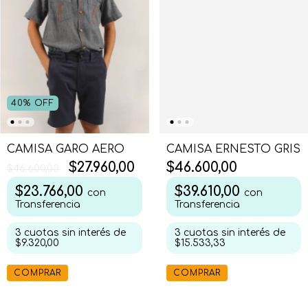
40
%
OFF
CAMISA GARO AERO
CAMISA ERNESTO GRIS
$27.960,00
$46.600,00
$46.600,00
$23.766,00
$39.610,00
con
con
Transferencia
Transferencia
3
cuotas sin interés de
3
cuotas sin interés de
$9.320,00
$15.533,33
COMPRAR
COMPRAR