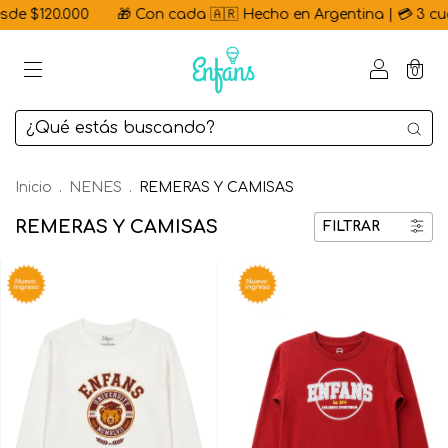
n cada 🇦🇷 Hecho en Argentina | 💳 3 cuotas sin interés | ⚡ 1
0
Inicio
.
NENES
.
REMERAS Y CAMISAS
REMERAS Y CAMISAS
FILTRAR