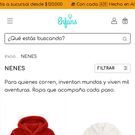
ursal desde $120.000
🎁 Con cada 🇦🇷 Hecho en Argentina | 
0
Inicio
.
NENES
NENES
FILTRAR
Para quienes corren, inventan mundos y viven mil
aventuras. Ropa que acompaña cada paso.