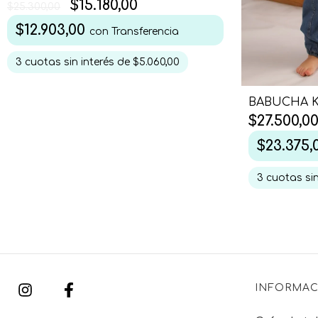
$15.180,00
$25.300,00
$12.903,00
con
Transferencia
3
cuotas sin interés de
$5.060,00
BABUCHA 
$27.500,0
$23.375
3
cuotas sin
INFORMAC