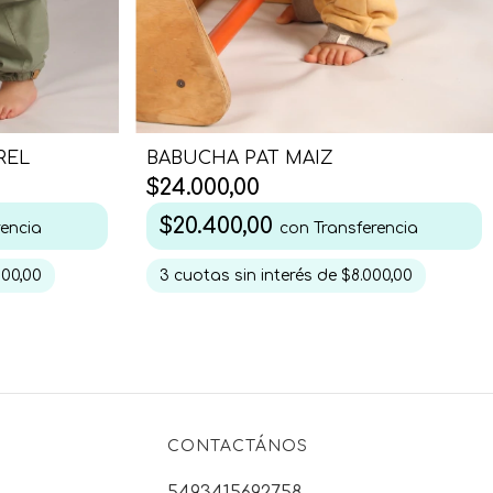
REL
BABUCHA PAT MAIZ
$24.000,00
$20.400,00
rencia
con
Transferencia
500,00
3
cuotas sin interés de
$8.000,00
CONTACTÁNOS
5493415692758