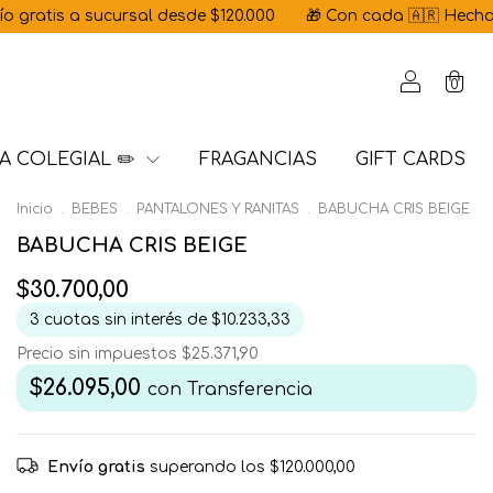
 sucursal desde $120.000
🎁 Con cada 🇦🇷 Hecho en Argentina 
0
A COLEGIAL ✏️
FRAGANCIAS
GIFT CARDS
Inicio
.
BEBES
.
PANTALONES Y RANITAS
.
BABUCHA CRIS BEIGE
BABUCHA CRIS BEIGE
$30.700,00
3
cuotas sin interés de
$10.233,33
Precio sin impuestos
$25.371,90
$26.095,00
con
Transferencia
Envío gratis
superando los
$120.000,00