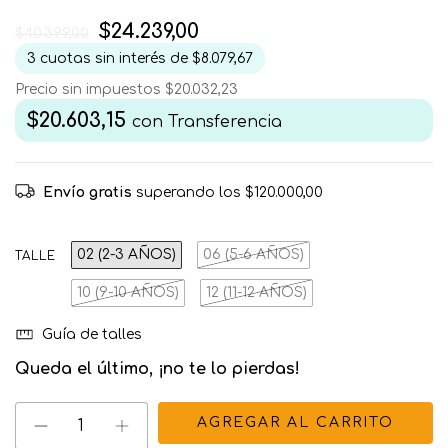
$24.239,00
$40.399,00
3
cuotas sin interés de
$8.079,67
Precio sin impuestos
$20.032,23
$20.603,15
con
Transferencia
Envío gratis
superando los
$120.000,00
02 (2-3 AÑOS)
06 (5-6 AÑOS)
TALLE
10 (9-10 AÑOS)
12 (11-12 AÑOS)
Guía de talles
Queda el último, ¡no te lo pierdas!