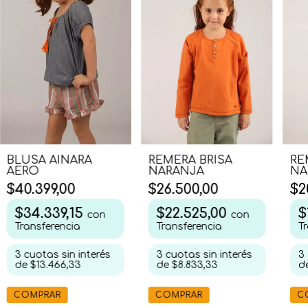
RE
REMERA BRISA
BLUSA AINARA
NA
NARANJA
AERO
$2
$26.500,00
$40.399,00
$
$22.525,00
$34.339,15
con
con
T
Transferencia
Transferencia
3
3
cuotas sin interés
3
cuotas sin interés
d
de
$8.833,33
de
$13.466,33
C
COMPRAR
COMPRAR