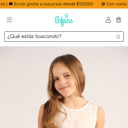
| 🚚 Envío gratis a sucursal desde $120.000
🎁 Con cada 🇦🇷
0