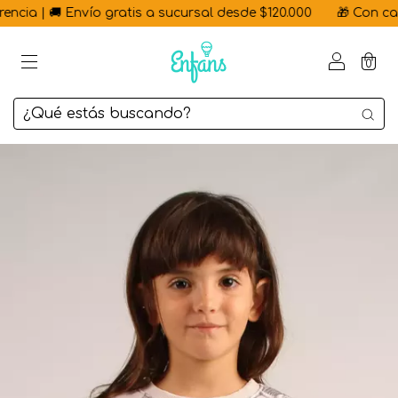
cia | 🚚 Envío gratis a sucursal desde $120.000
🎁 Con cada 
0