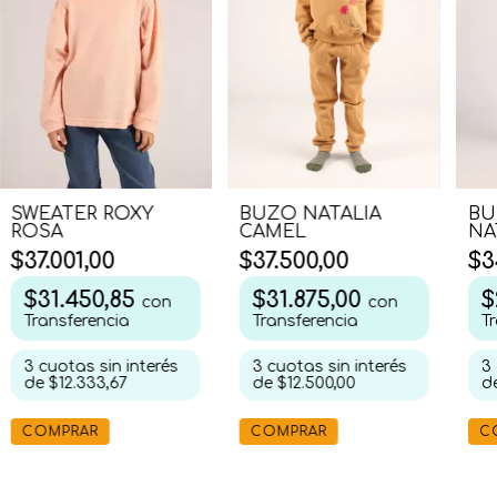
BUZO NATALIA
BU
SWEATER ROXY
CAMEL
NA
ROSA
$37.500,00
$3
$37.001,00
$31.875,00
$
$31.450,85
con
con
Transferencia
T
Transferencia
3
cuotas sin interés
3
3
cuotas sin interés
de
$12.500,00
d
de
$12.333,67
COMPRAR
C
COMPRAR