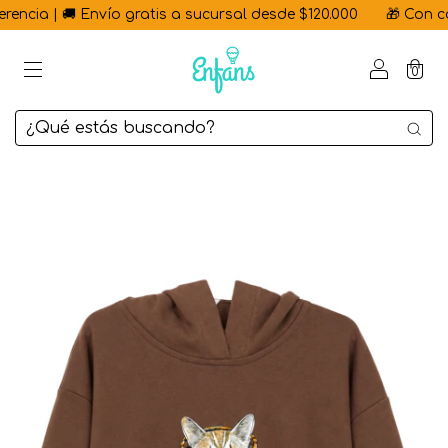
ncia | 🚚 Envío gratis a sucursal desde $120.000
🎁 Con cada
0