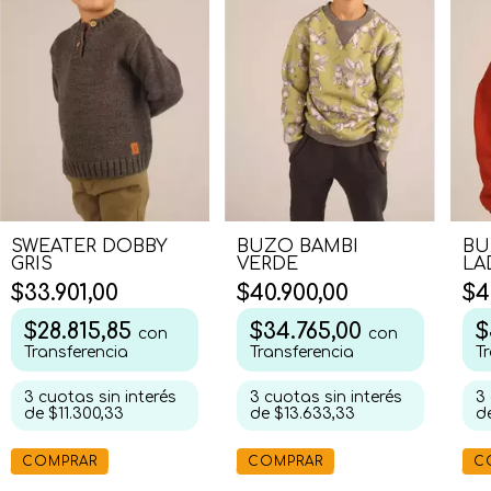
SWEATER DOBBY
BUZO BAMBI
BU
GRIS
VERDE
LA
$33.901,00
$40.900,00
$4
$28.815,85
$34.765,00
$
con
con
Transferencia
Transferencia
T
3
cuotas sin interés
3
cuotas sin interés
3
de
$11.300,33
de
$13.633,33
d
COMPRAR
COMPRAR
C