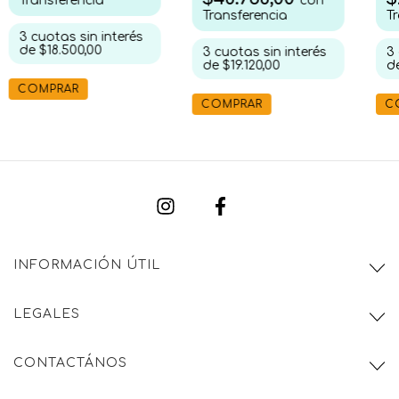
Transferencia
con
T
Transferencia
3
cuotas sin interés
de
$18.500,00
3
3
cuotas sin interés
d
de
$19.120,00
COMPRAR
C
COMPRAR
INFORMACIÓN ÚTIL
LEGALES
CONTACTÁNOS