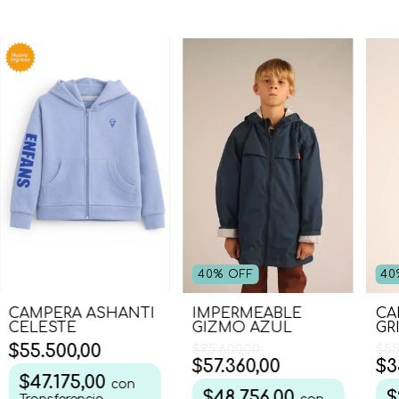
40
40
%
OFF
CA
CAMPERA ASHANTI
IMPERMEABLE
GR
CELESTE
GIZMO AZUL
$55.500,00
$55
$95.600,00
$3
$57.360,00
$47.175,00
con
$
$48.756,00