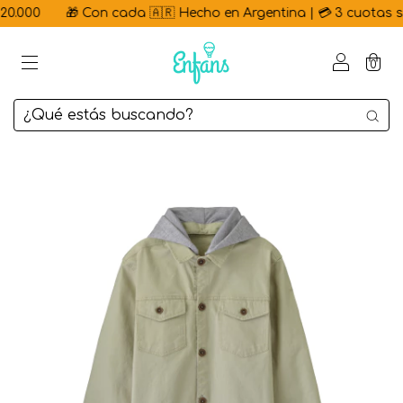
0.000
🎁 Con cada 🇦🇷 Hecho en Argentina | 💳 3 cuotas sin 
0