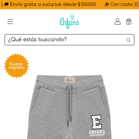
🚚 Envío gratis a sucursal desde $120.000
🎁 Con cada 🇦🇷 H
0