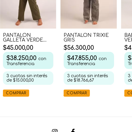
PANTALON
PANTALON TRIXIE
BA
GALLETA VERDE
GRIS
VE
SECO
$45.000,00
$56.300,00
$4
$38.250,00
$47.855,00
$
con
con
Transferencia
Transferencia
T
3
cuotas sin interés
3
cuotas sin interés
3
de
$15.000,00
de
$18.766,67
d
COMPRAR
COMPRAR
C