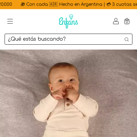
00
🎁 Con cada 🇦🇷 Hecho en Argentina | 💳 3 cuotas sin int
0