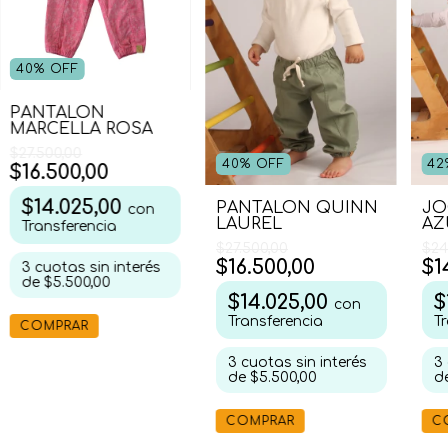
40
%
OFF
PANTALON
MARCELLA ROSA
$27.500,00
40
%
OFF
42
$16.500,00
$14.025,00
PANTALON QUINN
JO
con
LAUREL
AZ
Transferencia
$27.500,00
$24
$16.500,00
$1
3
cuotas sin interés
de
$5.500,00
$14.025,00
$
con
Transferencia
T
COMPRAR
3
cuotas sin interés
3
de
$5.500,00
d
COMPRAR
C