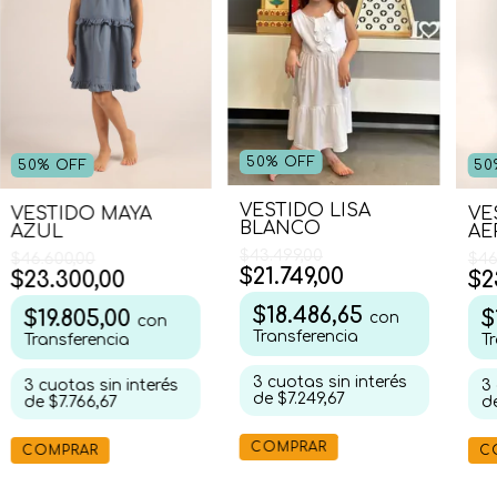
50
%
OFF
50
50
%
OFF
VESTIDO LISA
VE
VESTIDO MAYA
BLANCO
AE
AZUL
$43.499,00
$46
$46.600,00
$21.749,00
$2
$23.300,00
$18.486,65
$
$19.805,00
con
con
Transferencia
T
Transferencia
3
cuotas sin interés
3
3
cuotas sin interés
de
$7.249,67
d
de
$7.766,67
COMPRAR
C
COMPRAR