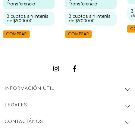
Transferencia
Transferencia
3
d
3
cuotas sin interés
3
cuotas sin interés
de
$9.000,00
de
$9.000,00
C
COMPRAR
COMPRAR
INFORMACIÓN ÚTIL
LEGALES
CONTACTÁNOS