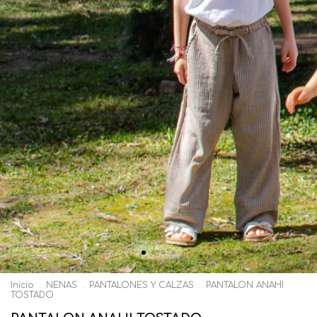
Inicio
.
NENAS
.
PANTALONES Y CALZAS
.
PANTALON ANAHI
TOSTADO