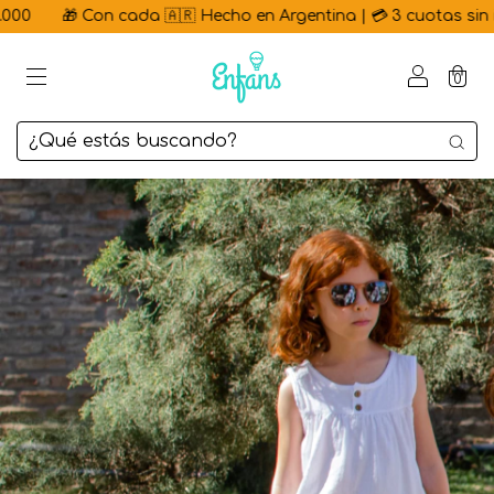
0
🎁 Con cada 🇦🇷 Hecho en Argentina | 💳 3 cuotas sin inte
0