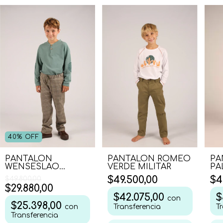
40
%
OFF
PANTALON
PANTALON ROMEO
PA
WENSESLAO
VERDE MILITAR
PA
CELESTE
$49.500,00
$4
$49.800,00
$29.880,00
$42.075,00
$
con
$25.398,00
con
Transferencia
T
Transferencia