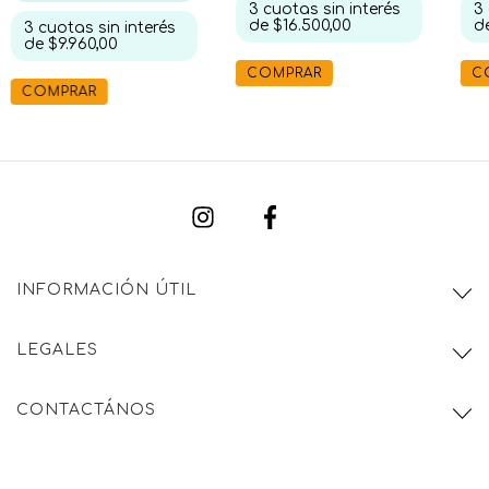
3
cuotas sin interés
3
de
$16.500,00
d
3
cuotas sin interés
de
$9.960,00
COMPRAR
C
COMPRAR
INFORMACIÓN ÚTIL
LEGALES
CONTACTÁNOS