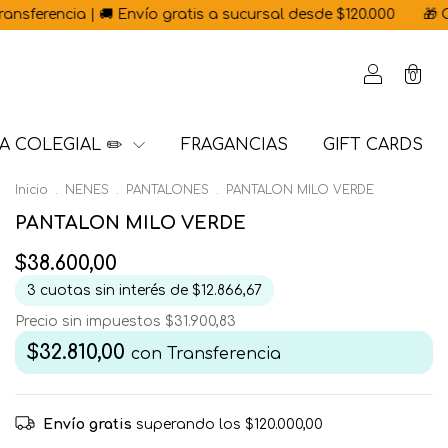
ia | 🚚 Envío gratis a sucursal desde $120.000
🎁 Con cada 
0
A COLEGIAL ✏️
FRAGANCIAS
GIFT CARDS
Inicio
.
NENES
.
PANTALONES
.
PANTALON MILO VERDE
PANTALON MILO VERDE
$38.600,00
3
cuotas sin interés de
$12.866,67
Precio sin impuestos
$31.900,83
$32.810,00
con
Transferencia
Envío gratis
superando los
$120.000,00