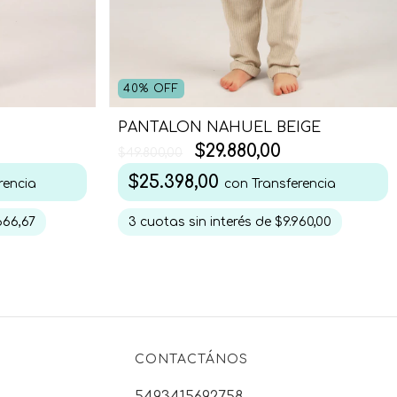
40
%
OFF
PANTALON NAHUEL BEIGE
$29.880,00
$49.800,00
$25.398,00
con
Transferencia
rencia
3
cuotas sin interés de
$9.960,00
666,67
CONTACTÁNOS