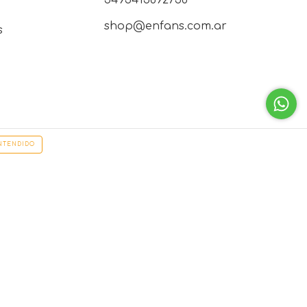
5493415692758
shop@enfans.com.ar
s
NTENDIDO