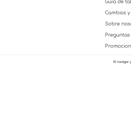
Guía de tal
Cambios y
Sobre nos
Preguntas 
Promocion
Tiendas fí
Al navegar p
Soy client