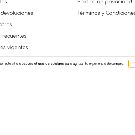
les
Política de privacidad
 devoluciones
Términos y Condicione
otros
frecuentes
es vigentes
sicas
or este sitio
aceptás el uso de cookies
para agilizar tu experiencia de compra.
E
e mayorista