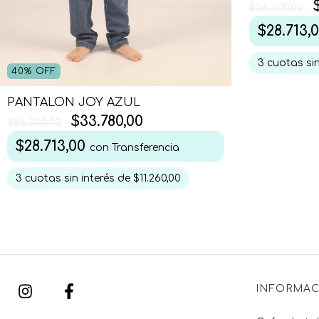
$56.300,00
$28.713,
3
cuotas sin
40
%
OFF
PANTALON JOY AZUL
$33.780,00
$56.300,00
$28.713,00
con
Transferencia
3
cuotas sin interés de
$11.260,00
INFORMAC