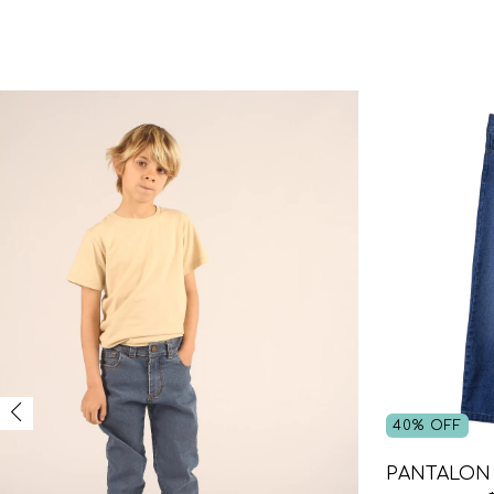
40
%
OFF
PANTALON 