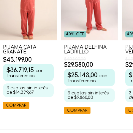
40
%
OFF
40
PIJAMA DELFINA
PI
PIJAMA CATA
LADRILLO
VE
GRANATE
$43.199,00
$49.300,00
$49
$29.580,00
$2
$36.719,15
con
$25.143,00
$
con
Transferencia
Transferencia
T
3
cuotas sin interés
de
$14.399,67
3
cuotas sin interés
3
de
$9.860,00
d
COMPRAR
COMPRAR
C