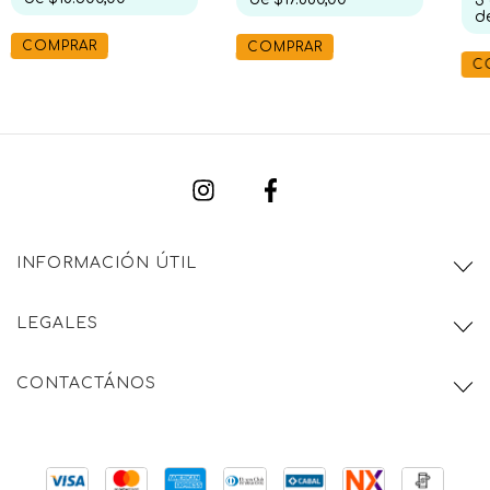
3
d
COMPRAR
COMPRAR
C
INFORMACIÓN ÚTIL
LEGALES
CONTACTÁNOS