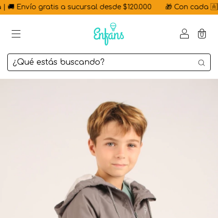
🚚 Envío gratis a sucursal desde $120.000
🎁 Con cada 🇦🇷 H
0