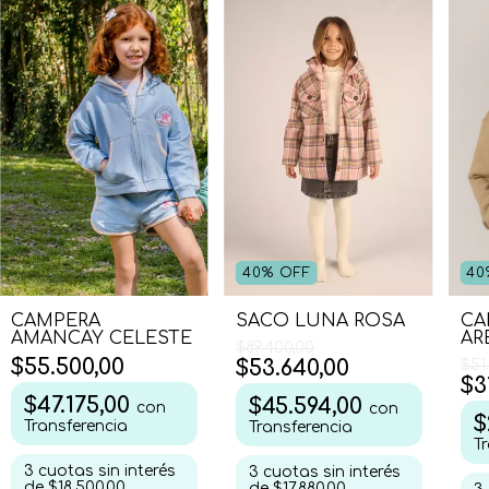
40
%
OFF
40
CAMPERA
SACO LUNA ROSA
CA
AMANCAY CELESTE
AR
$89.400,00
$55.500,00
$53.640,00
$51
$3
$47.175,00
$45.594,00
con
con
$
Transferencia
Transferencia
T
3
cuotas sin interés
3
cuotas sin interés
de
$18.500,00
de
$17.880,00