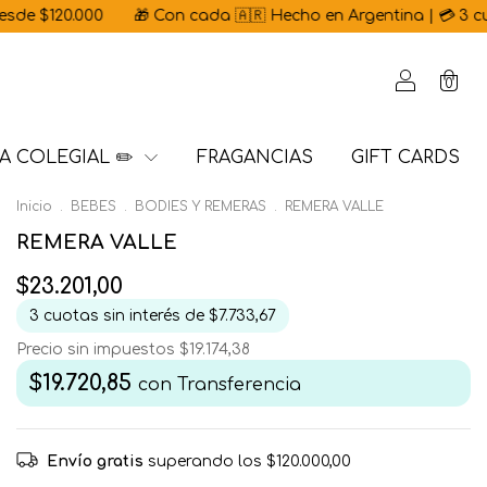
20.000
🎁 Con cada 🇦🇷 Hecho en Argentina | 💳 3 cuotas sin
0
A COLEGIAL ✏️
FRAGANCIAS
GIFT CARDS
Inicio
.
BEBES
.
BODIES Y REMERAS
.
REMERA VALLE
REMERA VALLE
$23.201,00
3
cuotas sin interés de
$7.733,67
Precio sin impuestos
$19.174,38
$19.720,85
con
Transferencia
Envío gratis
superando los
$120.000,00