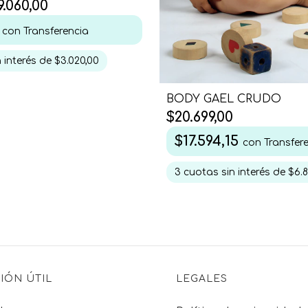
9.060,00
0
con
Transferencia
 interés de
$3.020,00
BODY GAEL CRUDO
$20.699,00
$17.594,15
con
Transfer
3
cuotas sin interés de
$6.8
IÓN ÚTIL
LEGALES