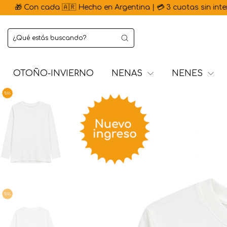
on cada 🇦🇷 Hecho en Argentina | 💳 3 cuotas sin interés | ⚡ 
OTOÑO-INVIERNO
NENAS
NENES