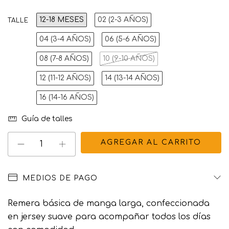
12-18 MESES
02 (2-3 AÑOS)
TALLE
04 (3-4 AÑOS)
06 (5-6 AÑOS)
08 (7-8 AÑOS)
10 (9-10 AÑOS)
12 (11-12 AÑOS)
14 (13-14 AÑOS)
16 (14-16 AÑOS)
Guía de talles
MEDIOS DE PAGO
Remera básica de manga larga, confeccionada
en jersey suave para acompañar todos los días