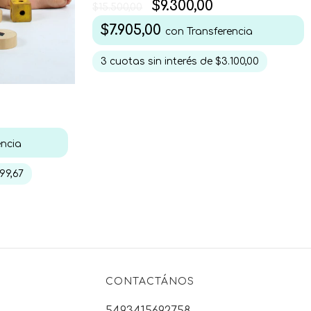
$9.300,00
$15.500,00
$7.905,00
con
Transferencia
3
cuotas sin interés de
$3.100,00
encia
99,67
CONTACTÁNOS
5493415692758