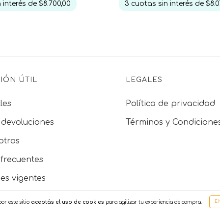
 interés de
$8.700,00
3
cuotas sin interés de
$8.0
IÓN ÚTIL
LEGALES
les
Política de privacidad
 devoluciones
Términos y Condicione
otros
frecuentes
es vigentes
sicas
or este sitio
aceptás el uso de cookies
para agilizar tu experiencia de compra.
E
e mayorista