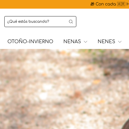
🎁 Con cada 🇦🇷 Hecho en Argentina 
OTOÑO-INVIERNO
NENAS
NENES