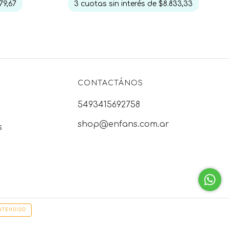
79,67
3
cuotas sin interés de
$8.833,33
CONTACTÁNOS
5493415692758
shop@enfans.com.ar
s
NTENDIDO