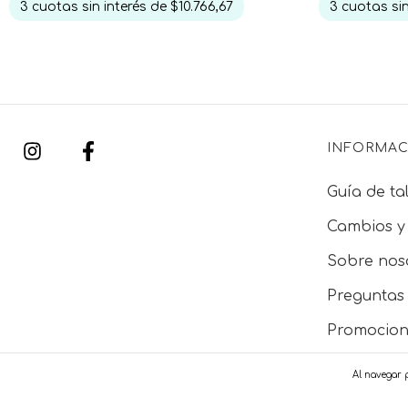
3
cuotas sin
3
cuotas sin interés de
$10.766,67
INFORMAC
Guía de tal
Cambios y
Sobre nos
Preguntas 
Promocion
Tiendas fí
Al navegar p
Soy client