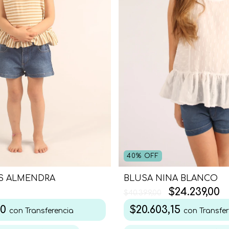
40
%
OFF
IS ALMENDRA
BLUSA NINA BLANCO
$24.239,00
$40.399,00
00
$20.603,15
con
Transferencia
con
Transfer