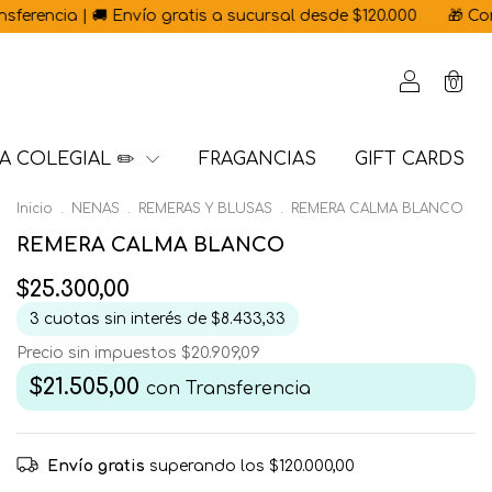
nvío gratis a sucursal desde $120.000
🎁 Con cada 🇦🇷 Hecho
0
A COLEGIAL ✏️
FRAGANCIAS
GIFT CARDS
Inicio
.
NENAS
.
REMERAS Y BLUSAS
.
REMERA CALMA BLANCO
REMERA CALMA BLANCO
$25.300,00
3
cuotas sin interés de
$8.433,33
Precio sin impuestos
$20.909,09
$21.505,00
con
Transferencia
Envío gratis
superando los
$120.000,00