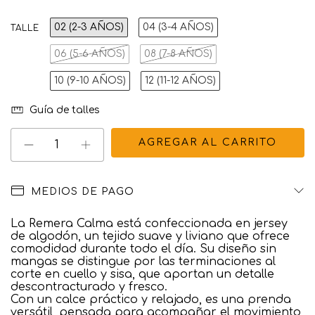
02 (2-3 AÑOS)
04 (3-4 AÑOS)
TALLE
06 (5-6 AÑOS)
08 (7-8 AÑOS)
10 (9-10 AÑOS)
12 (11-12 AÑOS)
Guía de talles
MEDIOS DE PAGO
La Remera Calma está confeccionada en jersey
de algodón, un tejido suave y liviano que ofrece
comodidad durante todo el día. Su diseño sin
mangas se distingue por las terminaciones al
corte en cuello y sisa, que aportan un detalle
descontracturado y fresco.
Con un calce práctico y relajado, es una prenda
versátil, pensada para acompañar el movimiento