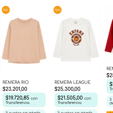
RE
$2
REMERA LEAGUE
REMERA RIO
$
$25.300,00
$23.201,00
T
$21.505,00
$19.720,85
con
con
3
Transferencia
Transferencia
d