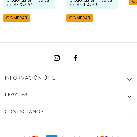
3
cuotas sin interés
3
cuotas sin interés
C
de
$8.433,33
de
$7.733,67
COMPRAR
COMPRAR
INFORMACIÓN ÚTIL
LEGALES
CONTACTÁNOS