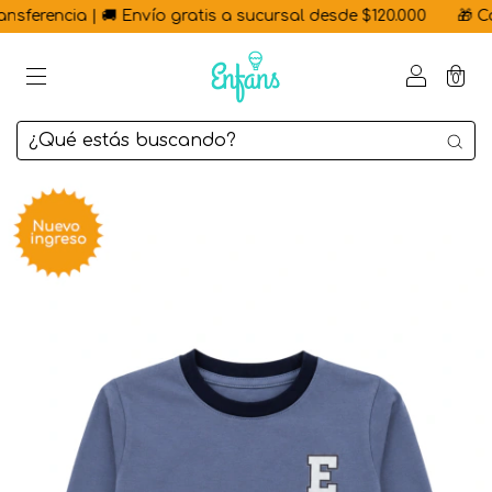
ferencia | 🚚 Envío gratis a sucursal desde $120.000
🎁 Con 
0