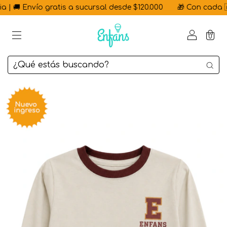
| 🚚 Envío gratis a sucursal desde $120.000
🎁 Con cada 🇦🇷
0