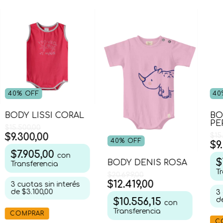
40
%
OFF
40
BODY LISSI CORAL
BO
PE
$15.500,00
$9.300,00
$15
40
%
OFF
$9
$7.905,00
con
$
BODY DENIS ROSA
Transferencia
T
$20.699,00
$12.419,00
3
cuotas sin interés
de
$3.100,00
3
d
$10.556,15
con
Transferencia
COMPRAR
C