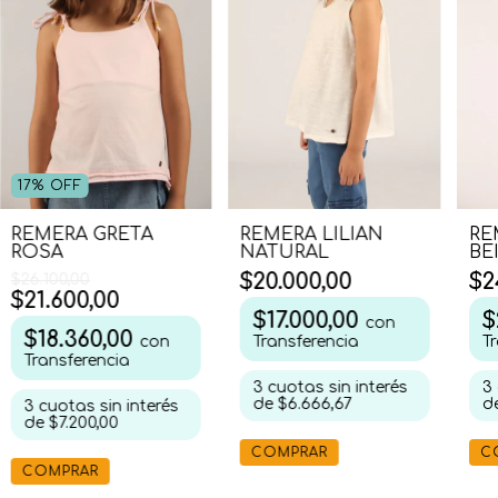
17
%
OFF
REMERA GRETA
REMERA LILIAN
RE
ROSA
NATURAL
BE
$20.000,00
$2
$26.100,00
$21.600,00
$17.000,00
$
con
$18.360,00
con
Transferencia
T
Transferencia
3
cuotas sin interés
3
de
$6.666,67
d
3
cuotas sin interés
de
$7.200,00
COMPRAR
C
COMPRAR