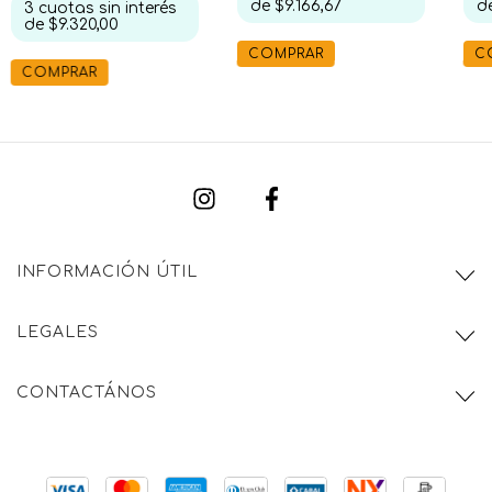
de
$9.166,67
d
3
cuotas sin interés
de
$9.320,00
COMPRAR
C
COMPRAR
INFORMACIÓN ÚTIL
LEGALES
CONTACTÁNOS