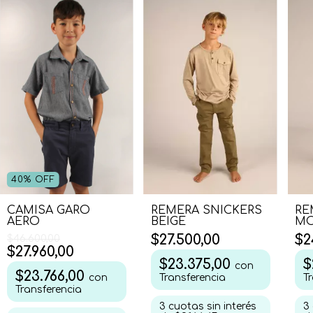
40
%
OFF
CAMISA GARO
REMERA SNICKERS
RE
AERO
BEIGE
MO
$27.500,00
$2
$46.600,00
$27.960,00
$23.375,00
$
con
$23.766,00
con
Transferencia
T
Transferencia
3
cuotas sin interés
3