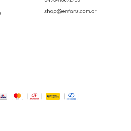
5493415692758
shop@enfans.com.ar
s