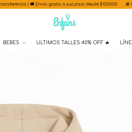
| 🚚 Envío gratis a sucursal desde $120.000
🎁 Con cada 🇦🇷
BEBES
ULTIMOS TALLES 40% OFF 🔥
LÍNE