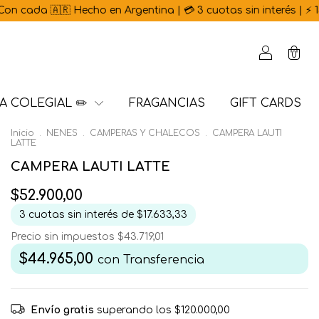
 Hecho en Argentina | 💳 3 cuotas sin interés | ⚡ 15% OFF por t
0
A COLEGIAL ✏️
FRAGANCIAS
GIFT CARDS
Inicio
.
NENES
.
CAMPERAS Y CHALECOS
.
CAMPERA LAUTI
LATTE
CAMPERA LAUTI LATTE
$52.900,00
3
cuotas sin interés de
$17.633,33
Precio sin impuestos
$43.719,01
$44.965,00
con
Transferencia
Envío gratis
superando los
$120.000,00