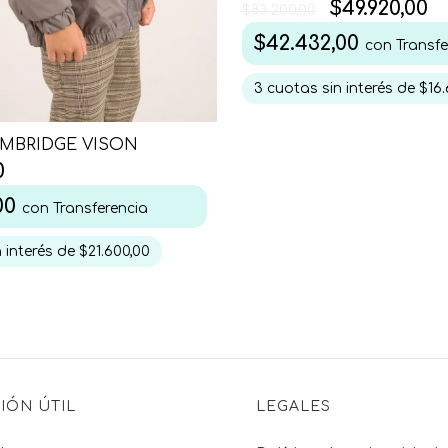
$49.920,00
$83.200,00
$42.432,00
con
Transfe
3
cuotas sin interés de
$16.
AMBRIDGE VISON
0
,00
con
Transferencia
 interés de
$21.600,00
IÓN ÚTIL
LEGALES