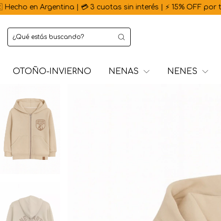
entina | 💳 3 cuotas sin interés | ⚡ 15% OFF por transferencia 
OTOÑO-INVIERNO
NENAS
NENES