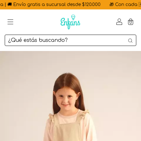
| 🚚 Envío gratis a sucursal desde $120.000
🎁 Con cada 🇦🇷
0