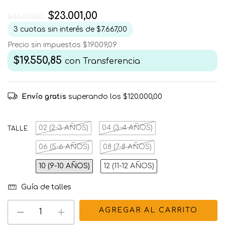
$23.001,00
$46.001,00
3
cuotas sin interés de
$7.667,00
Precio sin impuestos
$19.009,09
$19.550,85
con
Transferencia
Envío gratis
superando los
$120.000,00
02 (2-3 AÑOS)
04 (3-4 AÑOS)
TALLE
06 (5-6 AÑOS)
08 (7-8 AÑOS)
10 (9-10 AÑOS)
12 (11-12 AÑOS)
Guía de talles