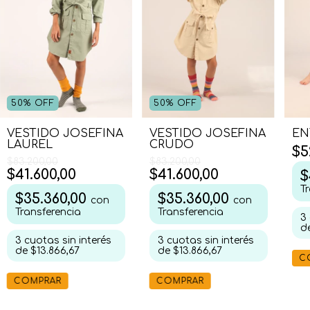
50
%
OFF
50
%
OFF
EN
VESTIDO JOSEFINA
VESTIDO JOSEFINA
LAUREL
CRUDO
$5
$83.200,00
$83.200,00
$41.600,00
$41.600,00
$
T
$35.360,00
$35.360,00
con
con
Transferencia
Transferencia
3
d
3
cuotas sin interés
3
cuotas sin interés
de
$13.866,67
de
$13.866,67
C
COMPRAR
COMPRAR