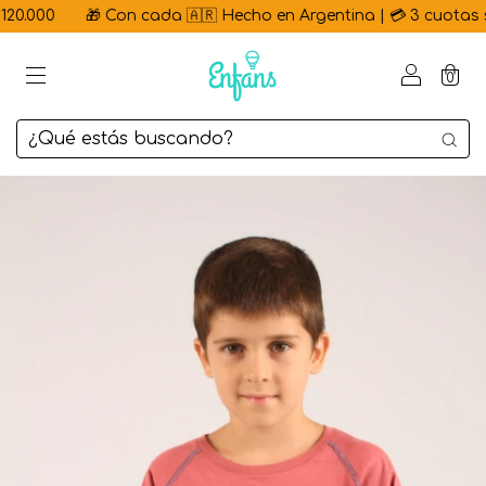
0.000
🎁 Con cada 🇦🇷 Hecho en Argentina | 💳 3 cuotas sin 
0