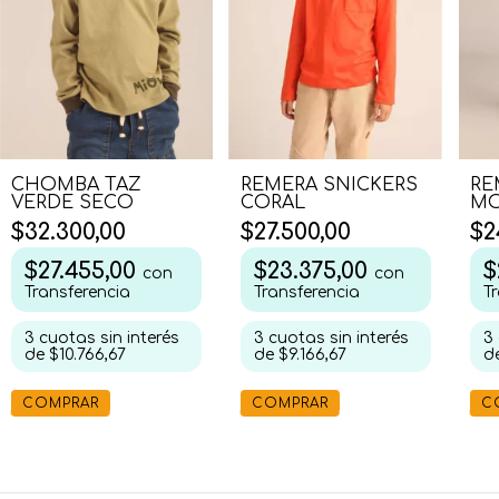
CHOMBA TAZ
REMERA SNICKERS
RE
VERDE SECO
CORAL
MO
$32.300,00
$27.500,00
$2
$27.455,00
$23.375,00
$
con
con
Transferencia
Transferencia
T
3
cuotas sin interés
3
cuotas sin interés
3
de
$10.766,67
de
$9.166,67
d
COMPRAR
COMPRAR
C