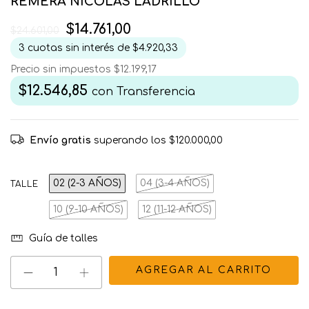
REMERA NICOLAS LADRILLO
$14.761,00
$24.601,00
3
cuotas sin interés de
$4.920,33
Precio sin impuestos
$12.199,17
$12.546,85
con
Transferencia
Envío gratis
superando los
$120.000,00
02 (2-3 AÑOS)
04 (3-4 AÑOS)
TALLE
10 (9-10 AÑOS)
12 (11-12 AÑOS)
Guía de talles