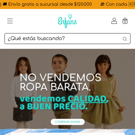
 Envío gratis a sucursal desde $120.000
🎁 Con cada 🇦🇷 He
0