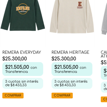
CA
REMERA EVERYDAY
REMERA HERITAGE
AT
$25.300,00
$25.300,00
$5
$21.505,00
$21.505,00
con
con
$
Transferencia
Transferencia
T
3
cuotas sin interés
3
cuotas sin interés
de
$8.433,33
de
$8.433,33
3
d
COMPRAR
COMPRAR
C